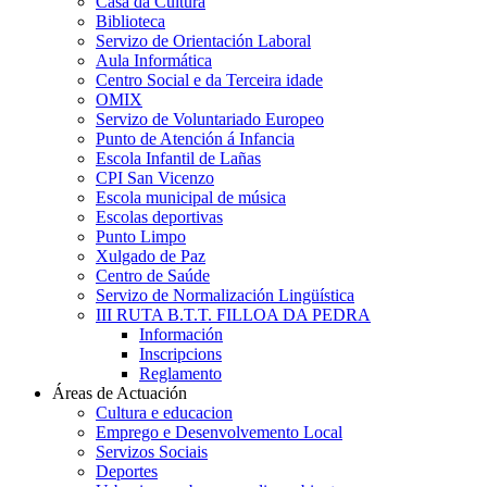
Casa da Cultura
Biblioteca
Servizo de Orientación Laboral
Aula Informática
Centro Social e da Terceira idade
OMIX
Servizo de Voluntariado Europeo
Punto de Atención á Infancia
Escola Infantil de Lañas
CPI San Vicenzo
Escola municipal de música
Escolas deportivas
Punto Limpo
Xulgado de Paz
Centro de Saúde
Servizo de Normalización Lingüística
III RUTA B.T.T. FILLOA DA PEDRA
Información
Inscripcions
Reglamento
Áreas de Actuación
Cultura e educacion
Emprego e Desenvolvemento Local
Servizos Sociais
Deportes