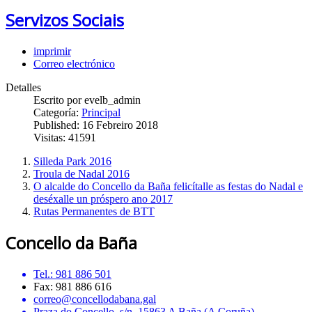
Servizos Sociais
imprimir
Correo electrónico
Detalles
Escrito por
evelb_admin
Categoría:
Principal
Published: 16 Febreiro 2018
Visitas: 41591
Silleda Park 2016
Troula de Nadal 2016
O alcalde do Concello da Baña felicítalle as festas do Nadal e
deséxalle un próspero ano 2017
Rutas Permanentes de BTT
Concello da Baña
Tel.: 981 886 501
Fax: 981 886 616
correo@concellodabana.gal
Praza do Concello, s/n, 15863 A Baña (A Coruña)