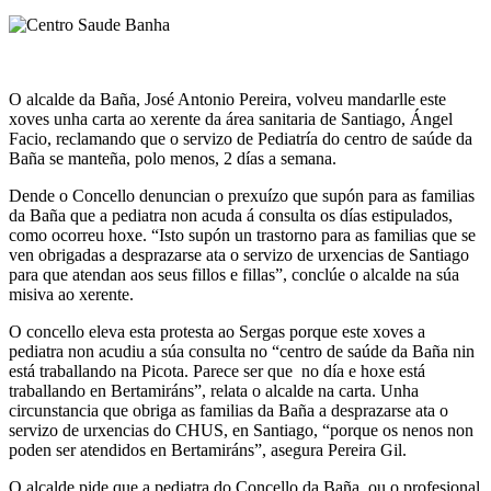
O alcalde da Baña, José Antonio Pereira, volveu mandarlle este
xoves unha carta ao xerente da área sanitaria de Santiago, Ángel
Facio, reclamando que o servizo de Pediatría do centro de saúde da
Baña se manteña, polo menos, 2 días a semana.
Dende o Concello denuncian o prexuízo que supón para as familias
da Baña que a pediatra non acuda á consulta os días estipulados,
como ocorreu hoxe. “Isto supón un trastorno para as familias que se
ven obrigadas a desprazarse ata o servizo de urxencias de Santiago
para que atendan aos seus fillos e fillas”, conclúe o alcalde na súa
misiva ao xerente.
O concello eleva esta protesta ao Sergas porque este xoves a
pediatra non acudiu a súa consulta no “centro de saúde da Baña nin
está traballando na Picota. Parece ser que no día e hoxe está
traballando en Bertamiráns”, relata o alcalde na carta. Unha
circunstancia que obriga as familias da Baña a desprazarse ata o
servizo de urxencias do CHUS, en Santiago, “porque os nenos non
poden ser atendidos en Bertamiráns”, asegura Pereira Gil.
O alcalde pide que a pediatra do Concello da Baña, ou o profesional