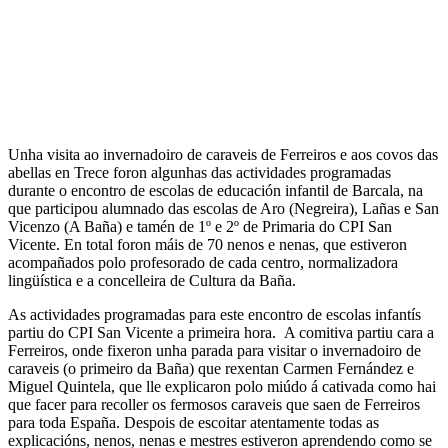
Unha visita ao invernadoiro de caraveis de Ferreiros e aos covos das
abellas en Trece foron algunhas das actividades programadas
durante o encontro de escolas de educación infantil de Barcala, na
que participou alumnado das escolas de Aro (Negreira), Lañas e San
Vicenzo (A Baña) e tamén de 1º e 2º de Primaria do CPI San
Vicente. En total foron máis de 70 nenos e nenas, que estiveron
acompañados polo profesorado de cada centro, normalizadora
lingüística e a concelleira de Cultura da Baña.
As actividades programadas para este encontro de escolas infantís
partiu do CPI San Vicente a primeira hora. A comitiva partiu cara a
Ferreiros, onde fixeron unha parada para visitar o invernadoiro de
caraveis (o primeiro da Baña) que rexentan Carmen Fernández e
Miguel Quintela, que lle explicaron polo miúdo á cativada como hai
que facer para recoller os fermosos caraveis que saen de Ferreiros
para toda España. Despois de escoitar atentamente todas as
explicacións, nenos, nenas e mestres estiveron aprendendo como se