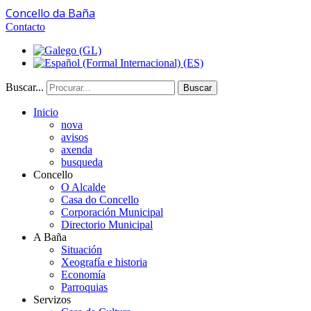
Concello da Baña
Contacto
Buscar...
Buscar
Inicio
nova
avisos
axenda
busqueda
Concello
O Alcalde
Casa do Concello
Corporación Municipal
Directorio Municipal
A Baña
Situación
Xeografía e historia
Economía
Parroquias
Servizos