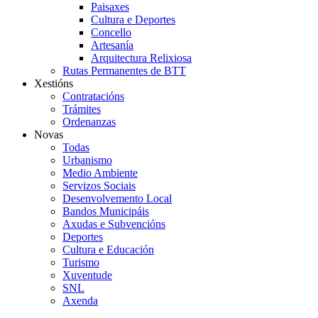
Paisaxes
Cultura e Deportes
Concello
Artesanía
Arquitectura Relixiosa
Rutas Permanentes de BTT
Xestións
Contratacións
Trámites
Ordenanzas
Novas
Todas
Urbanismo
Medio Ambiente
Servizos Sociais
Desenvolvemento Local
Bandos Municipáis
Axudas e Subvencións
Deportes
Cultura e Educación
Turismo
Xuventude
SNL
Axenda