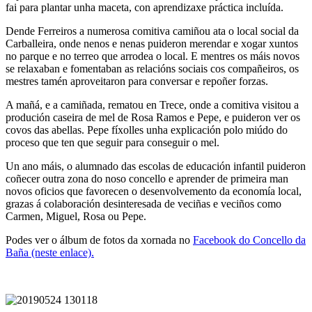
fai para plantar unha maceta, con aprendizaxe práctica incluída.
Dende Ferreiros a numerosa comitiva camiñou ata o local social da
Carballeira, onde nenos e nenas puideron merendar e xogar xuntos
no parque e no terreo que arrodea o local. E mentres os máis novos
se relaxaban e fomentaban as relacións sociais cos compañeiros, os
mestres tamén aproveitaron para conversar e repoñer forzas.
A mañá, e a camiñada, rematou en Trece, onde a comitiva visitou a
produción caseira de mel de Rosa Ramos e Pepe, e puideron ver os
covos das abellas. Pepe fíxolles unha explicación polo miúdo do
proceso que ten que seguir para conseguir o mel.
Un ano máis, o alumnado das escolas de educación infantil puideron
coñecer outra zona do noso concello e aprender de primeira man
novos oficios que favorecen o desenvolvemento da economía local,
grazas á colaboración desinteresada de veciñas e veciños como
Carmen, Miguel, Rosa ou Pepe.
Podes ver o álbum de fotos da xornada no
Facebook do Concello da
Baña (neste enlace).